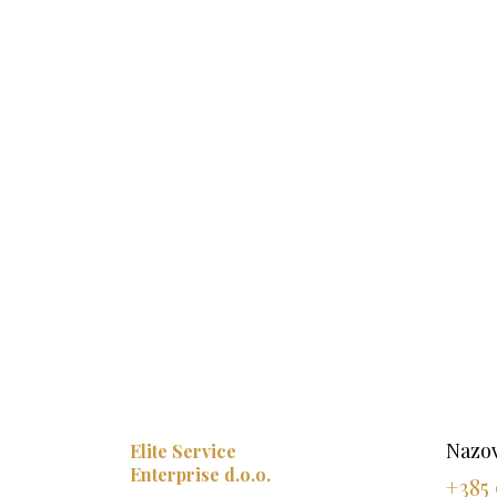
Nazov
Elite Service
Enterprise d.o.o.
+385 