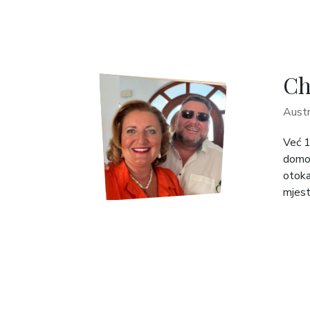
Ch
Austr
Već 1
domom
otoka
mjest