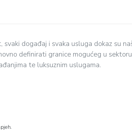
NE
INVESTORS EXPERIENCE
ELISE TIM
KONTAKTIR
t, svaki događaj i svaka usluga dokaz su n
novno definirati granice mogućeg u sektoru 
ađanjima te luksuznim uslugama.
pjeh.​