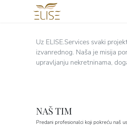
Skip to Content
NASLOVNA
NEKRETNI
Uz ELISE.Services svaki projek
izvanrednog. Naša je misija po
upravljanju nekretninama, dog
NAŠ TIM
Predani profesionalci koji pokreću naš us