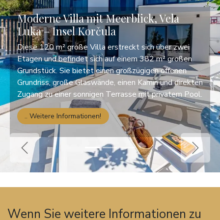
Moderne Villa mit Meerblick, Vela
Luka – Insel Korčula
Diese 120 m² große Villa erstreckt sich über zwei
Etagen und befindet sich auf einem 382 m² großen
Grundstück. Sie bietet einen großzügigen offenen
Grundriss, große Glaswände, einen Kamin und direkten
Zugang zu einer sonnigen Terrasse mit privatem Pool.
.. Weitere Informationen!
Previous
Next
Wenn Sie weitere Informationen zu