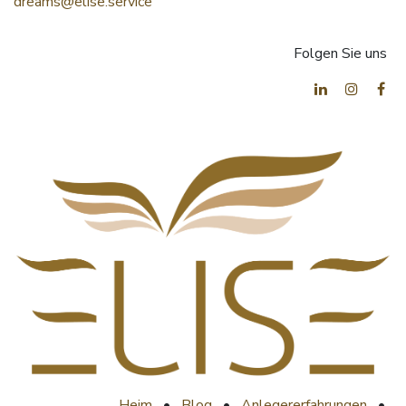
dreams@elise.service
Folgen Sie uns
Heim
•
Blog
•
Anlegererfahrungen
•