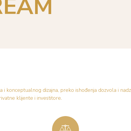
REAM
ta i konceptualnog dizajna, preko ishođenja dozvola i na
vatne klijente i investitore.