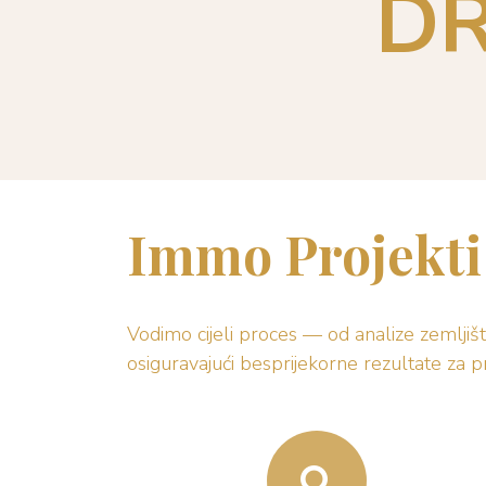
D
Immo Projekti
Vodimo cijeli proces — od analize zemljiš
osiguravajući besprijekorne rezultate za pri