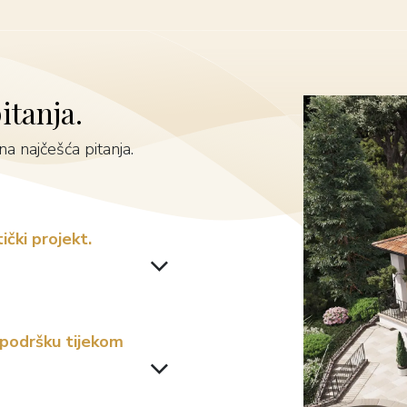
itanja.
a najčešća pitanja.
ički projekt.
u podršku tijekom