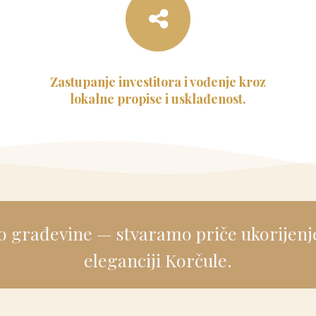
Zastupanje investitora i vođenje kroz
lokalne propise i usklađenost.
građevine — stvaramo priče ukorijenjene
eleganciji Korčule.