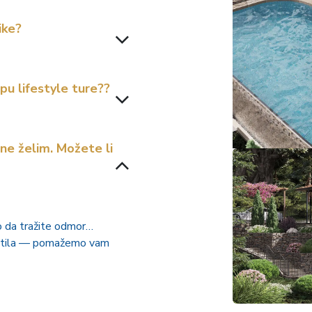
ike?
pu lifestyle ture??
ne želim. Možete li
lo da tražite odmor…
og stila — pomažemo vam