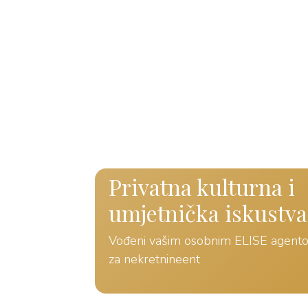
Privatna kulturna i
umjetnička iskustva
Vođeni vašim osobnim ELISE agent
za nekretnineent